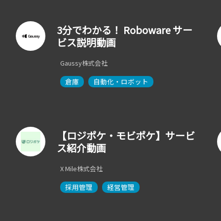
3分でわかる！ Roboware サー
ビス説明動画
Gaussy株式会社
倉庫
自動化・ロボット
【ロジポケ・モビポケ】サービ
ス紹介動画
X Mile株式会社
採用管理
経営管理