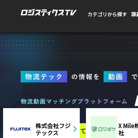
カテゴリから探す
課
X Mile株式会
Gaus
会員登録して全ての動画を見る
社
会社